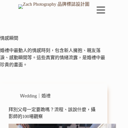
跳
至
主
要
內
容
情感瞬間
婚禮中最動人的情感時刻，包含新人擁抱、親友落
淚、感動瞬間等。這些真實的情緒流露，是婚禮中最
珍貴的畫面。
Ｗedding｜婚禮
拜別父母一定要跪嗎？流程、該說什麼，攝
影師的100場觀察