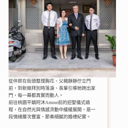
從伴郎在街頭整理胸花、父親靜靜佇立門
前，到新娘拜別時落淚、長輩引導她跨出家
門，每一幕都真實而動人。
前往桃園平鎮阿沐Amour前的迎娶儀式過
程，在自然光與情感流動中緩緩展開，是一
段情緒層次豐富、節奏細膩的婚禮紀實。