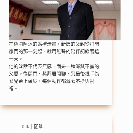
在桃園阿沐的婚禮清晨，新娘的父親從打開
家門的那一刻起，就用無聲的陪伴記錄著這
一天。
他的沈默不代表無感，而是一種深藏不露的
父愛。從開門、與鄰居閒聊，到最後親手為
女兒蓋上頭紗，每個動作都藏著不捨與祝
福。
Talk｜閒聊