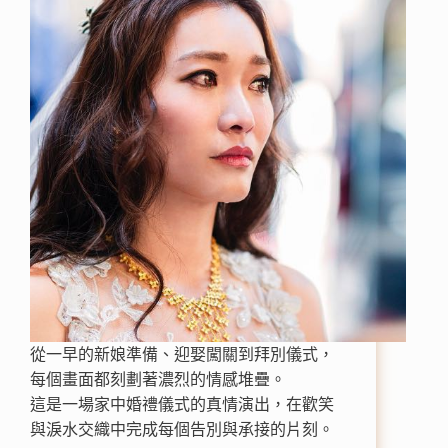
從一早的新娘準備、迎娶闖關到拜別儀式，
每個畫面都刻劃著濃烈的情感堆疊。
這是一場家中婚禮儀式的真情演出，在歡笑
與淚水交織中完成每個告別與承接的片刻。