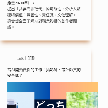
能需20-30年）。
提出「共存而非取代」的可能性，分析人類
獨特價值：意圖性、責任感、文化理解。
適合想全面了解AI對職業影響的創作者閱
讀。
Talk｜閒聊
當AI開始做你的工作：攝影師、設計師真的
安全嗎？