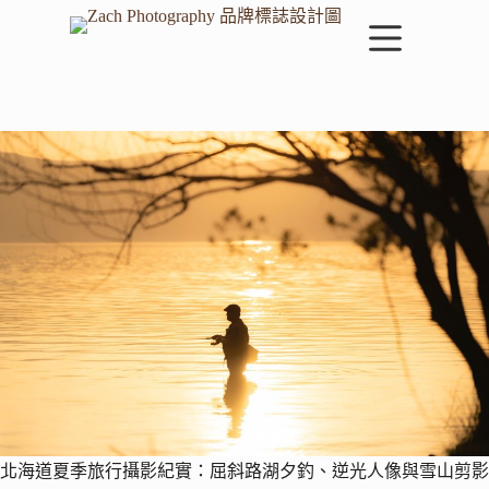
跳
至
主
要
內
容
北海道夏季旅行攝影紀實：屈斜路湖夕釣、逆光人像與雪山剪影