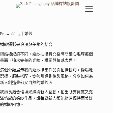
跳
至
主
要
內
容
Pre-wedding｜婚紗
婚紗攝影是浪漫與美學的結合。
與婚禮紀錄不同，婚紗拍攝有充裕時間細心雕琢每個
畫面，追求完美的光線、構圖與情感表達。
這個分類展示我的婚紗攝影作品與拍攝技巧，從場地
選擇、服裝搭配、姿勢引導到後製風格，分享如何為
新人創造夢幻又自然的婚紗照。
我擅長結合環境光線與新人互動，拍出既有質感又充
滿情感的婚紗作品，讓每對新人都能擁有獨特而美好
的婚紗回憶。