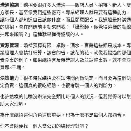
溝通協調
：總招要跟好多人溝通——飯店人員、招待、新人、雙
方家長，甚至像我們這些廠商。專業經理人就是要有這種能力，
讓每個人都知道自己該做什麼，而且願意配合。我遇過最好溝通
的總招，會在開始前主動來問我：「攝影師，你覺得這樣的動線
拍起來順嗎？」這種就是懂得協調的人。
資源管理
：婚禮預算有限，桌數、酒水、喜餅這些都是成本。專
業經理人會精打細算，該省的省，該花的花。就像我提過的那個
素食桌的例子，如果總招有及時確認人數並調整桌數，就不會浪
費那8千塊。
決策能力
：很多時候總招要在短時間內做決定，而且要為這個決
定負責。這個真的很吃經驗，也很考驗一個人的判斷力。
也許這樣的比喻沒辦法完全類比每個人的狀況，但我覺得可以幫
助大家理解，
為什麼總招這個角色這麼重要，也為什麼不是每個人都適合。
你不會隨便找一個人當公司的總經理對吧？