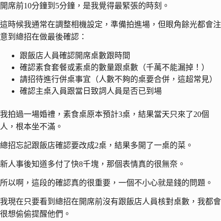
開席前10分鐘到5分鐘，是我覺得最緊張的時刻。
這時候我通常在調整相機設定，準備拍進場，但眼角餘光都會注
意到總招在做最後確認：
跟飯店人員確認開席桌數跟時間
確認素食套餐或素桌的數量跟桌數（千萬不能漏掉！）
請招待進行併桌事宜（人數不夠的桌要合併，這超常見）
確認主桌入員跟當日致詞人員是否已到場
我拍過一場婚禮，素食桌原本預計3桌，結果當天只來了20個
人，根本坐不滿。
總招忘記跟飯店確認要改成2桌，結果多開了一桌的菜。
新人事後知道多付了快8千塊，那個表情真的很無奈。
所以啊，這段的確認真的很重要，一個不小心就是錢的問題。
我現在只要看到總招在開席前沒有跟飯店人員核對桌數，我都會
很想偷偷提醒他們。