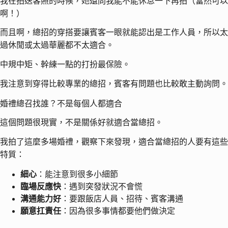
我在拍送客照的時候，她還問我能不能休息一下再拍（當然可以
啊！）
而且啊，總招的穿搭要讓賓客一眼就能認出是工作人員，所以太
過休閒或太過華麗都不太適合。
中規中矩、幹練一點的打扮最保險。
我注意到穿得比較專業的總招，賓客有問題也比較敢主動詢問。
婚禮總召找誰？不是每個人都適合
這個問題很現實，不是關係好就適合當總招。
我拍了這麼多場婚禮，觀察下來發現，適合當總招的人要有這些
特質：
細心
：能注意到很多小細節
臨場反應快
：遇到突發狀況不會慌
溝通能力好
：要跟飯店人員、招待、賓客溝通
願意扛責任
：因為很多事情都要他們做決定