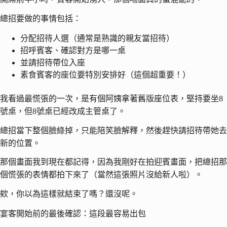
總招要做的事情包括：
分配招待人選（通常是熟識的親友當招待）
招呼賓客、確認對方是哪一桌
並請招待帶位入座
素食賓客的座位要特別安排好（這個超重要！）
我看過最慌張的一次，是有個阿姨拿著舊版座位表，堅持要坐8
號桌，但8號桌已經改成主管桌了。
總招當下整個臉綠掉，只能陪笑臉解釋，然後趕快請招待帶她去
新的位置。
那個畫面我到現在都記得，因為我剛好在拍迎賓畫面，把總招那
個慌張的表情都拍下來了（當然這張照片沒給新人啦）。
欸，你以為這樣就結束了嗎？還沒呢。
宴客開始前的最後確認：這段最容易出包