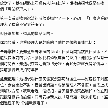
欸對了，我在網路上看過有人這樣比喻，說找總招就像是在找一
個「專業經理人」。
第一次看到這個說法的時候我還愣了一下，心想：「什麼專業經
理人？這會不會太誇張？」
但仔細想想，還真的蠻貼切的。
你想想看，專業經理人是幹嘛的？他們要做的事情包括：
全局掌控
：要知道整場婚禮的流程，什麼時間點該做什麼事，不
能只顧眼前的事情。就像我看過很厲害的總招，他們腦子裡有一
個時間表，知道現在是迎賓第15分鐘，再10分鐘就要開始併桌，
提前就會去找招待準備。
危機處理
：婚禮現場什麼突發狀況都可能發生——賓客找不到座
位、素食桌數不對、音響出問題。專業經理人不會慌，會馬上找
到解決方案。我就看過一個總招，當天投影機突然壞掉，他立刻
跟飯店協調換設備，同時安撫新人說「沒問題，我來處理」，整
個過程不到5分鐘就搞定了。