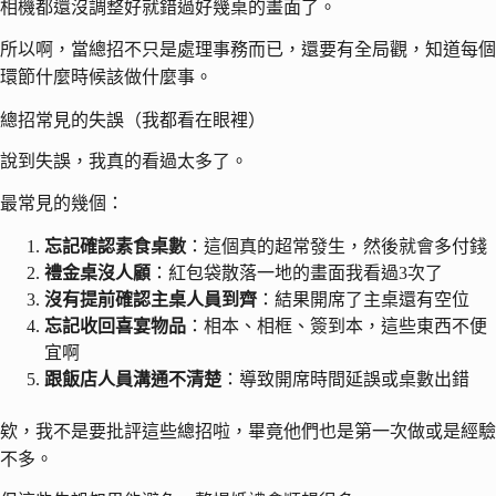
相機都還沒調整好就錯過好幾桌的畫面了。
所以啊，當總招不只是處理事務而已，還要有全局觀，知道每個
環節什麼時候該做什麼事。
總招常見的失誤（我都看在眼裡）
說到失誤，我真的看過太多了。
最常見的幾個：
忘記確認素食桌數
：這個真的超常發生，然後就會多付錢
禮金桌沒人顧
：紅包袋散落一地的畫面我看過3次了
沒有提前確認主桌人員到齊
：結果開席了主桌還有空位
忘記收回喜宴物品
：相本、相框、簽到本，這些東西不便
宜啊
跟飯店人員溝通不清楚
：導致開席時間延誤或桌數出錯
欸，我不是要批評這些總招啦，畢竟他們也是第一次做或是經驗
不多。