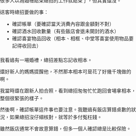
很多人以為婚禮結束總招的工作就結束了，但其實還沒。
送客時總招要做的事：
確認帳單（要確認當天消費內容跟金額對不對）
確認酒水回收數量（有些飯店會退未開封的酒水）
確認喜宴物品回收（相本、相框、中堂等喜宴使用物品要
記得收回去）
我看過有一場婚禮，總招差點忘記收相本。
還好新人的媽媽提醒他，不然那本相本可是花了好幾千塊做的
啊。
我當時還在跟新人拍合照，看到總招匆匆忙忙跑回會場拿相本，
整個很緊張的樣子。
然後啊，確認帳單這件事也要注意。我聽過有飯店算錯桌數的狀
況，如果總招沒仔細核對，就等於多付冤枉錢。
雖然飯店通常不會故意算錯，但多一個人確認總是比較保險。