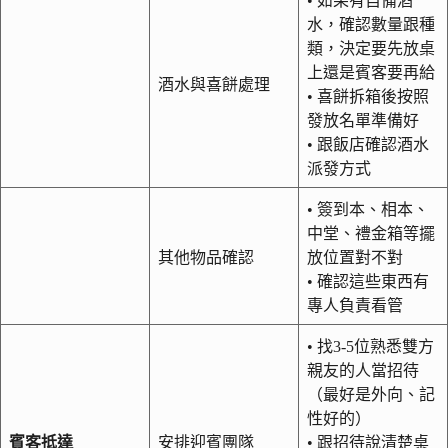
• 如果有自備酒
水，確認數量跟種
類，決定要先放桌
上還是賓客要再給
酒水與喜餅處理
• 喜餅拆箱後按照
發放名單準備好
• 跟飯店確認酒水
派發方式
• 簽到本、相本、
中堂、禮金箱等擺
其他物品確認
放位置對不對
• 確認這些東西有
專人負責看管
• 找3-5位熟悉雙方
親友的人當招待
（最好是外向、記
性好的）
賓客抵達
安排迎賓團隊
• 跟招待說清楚桌