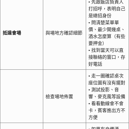
• 先跟飯店負責人
打招呼，表明自己
是總招身份
• 問清楚菜單單
價、最少開幾桌、
抵達會場
與場地方確認細節
酒水怎麼算（有些
要押金）
• 找到當天可以直
接聯絡的窗口，存
好電話
• 走一圈確認桌次
座位圖有沒有擺對
• 測試投影、音
檢查場地佈置
響、麥克風等設備
• 看看動線會不會
卡，賓客進出方不
方便