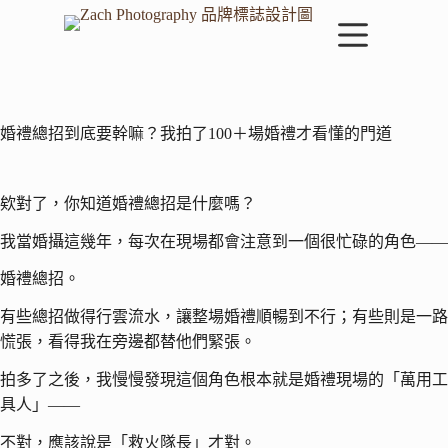
跳
至
主
要
內
容
婚禮總招到底要幹嘛？我拍了100＋場婚禮才看懂的門道
欸對了，你知道婚禮總招是什麼嗎？
我當婚攝這幾年，每次在現場都會注意到一個很忙碌的角色——
婚禮總招。
有些總招做得行雲流水，讓整場婚禮順暢到不行；有些則是一路
慌張，看得我在旁邊都替他們緊張。
拍多了之後，我慢慢發現這個角色根本就是婚禮現場的「萬用工
具人」——
不對，應該說是「救火隊長」才對。