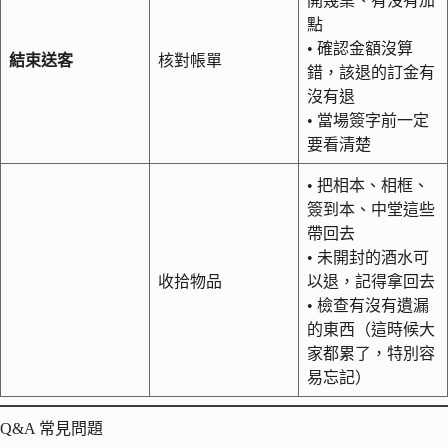
開幾桌、有沒有加
點
• 確認金額沒算
結束送客
核對帳單
錯，該退的訂金有
沒有退
• 當場簽字前一定
要看清楚
• 把相本、相框、
簽到本、中堂這些
帶回去
• 未開封的酒水可
收拾物品
以退，記得拿回去
• 檢查有沒有遺漏
的東西（這時候大
家都累了，特別容
易忘記）
Q&A 常見問題