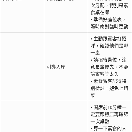
次分配，特別是素
食桌在哪
• 準備好座位表，
隨時應對臨時更動
• 主動跟賓客打招
呼，確認他們是哪
一桌
• 請招待帶位，注
引導入座
意長輩優先、不要
讓賓客等太久
• 素食賓客記得特
別標註，避免上錯
菜
• 開席前10分鐘一
定要跟飯店再確認
一次桌數
• 算一下素食的人