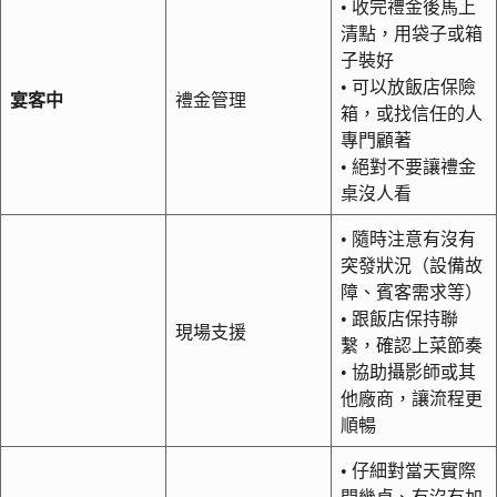
• 收完禮金後馬上
清點，用袋子或箱
子裝好
• 可以放飯店保險
宴客中
禮金管理
箱，或找信任的人
專門顧著
• 絕對不要讓禮金
桌沒人看
• 隨時注意有沒有
突發狀況（設備故
障、賓客需求等）
• 跟飯店保持聯
現場支援
繫，確認上菜節奏
• 協助攝影師或其
他廠商，讓流程更
順暢
• 仔細對當天實際