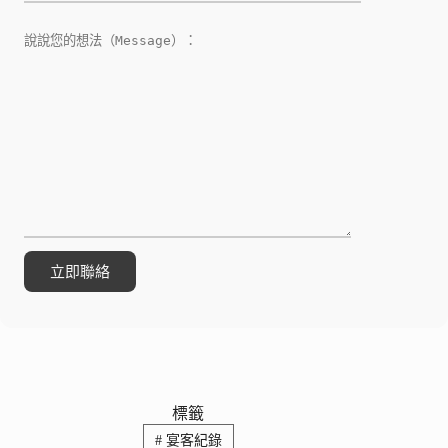
標籤
#
宴客紀錄