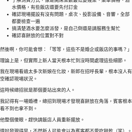
了解消費方式，像是開席桌數最低要幾桌、菜單價格、酒
水價格，有些飯店還要先付訂金
確認現場擺設有沒有問題，桌次、投影設備、音響，全部
都要檢查一遍
搞清楚酒水要怎麼派發，是自己倒還是請服務生幫忙
確認喜餅放的位置對不對
然後啊，你可能會想：「等等，這些不是婚企或飯店的事嗎？」
理論上是，但實際上新人當天根本忙到沒時間處理這些細節。
我在現場看過太多次新娘在化妝，新郎在招呼長輩，根本沒人有
空確認現場狀況。
這時候總招就是那個要站出來的人。
我記得有一場婚禮，總招到現場才發現喜餅放在角落，賓客根本
看不到也拿不到。
他整個傻眼，趕快請飯店人員重新擺放。
還好發現得早，不然新人可能會以為賓客都不愛吃餅乾（笑）。