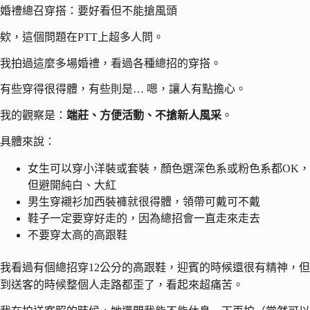
婚禮總召穿搭：要好看但不能搶風頭
欸，這個問題在PTT上超多人問。
我拍過這麼多場婚禮，看過各種總招的穿搭。
有些穿得很得體，有些則是… 嗯，讓人有點擔心。
我的觀察是：
端莊、方便活動、不搶新人風采
。
具體來說：
女生可以穿小洋裝或套裝，顏色選深色系或粉色系都OK，
但避開純白、大紅
男生穿襯衫加西裝褲就很得體，領帶可戴可不戴
鞋子一定要穿好走的，因為總招會一直走來走去
不要穿太高的高跟鞋
我看過有個總招穿12公分的高跟鞋，迎賓的時候還很有精神，但
到送客的時候整個人走路都歪了，看起來超痛苦。