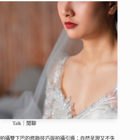
Talk｜閒聊
拍攝雙下巴的修飾技巧與拍攝引導：自然呈現又不失