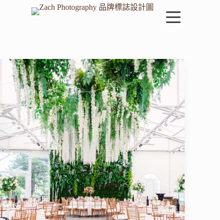
跳
至
主
要
內
容